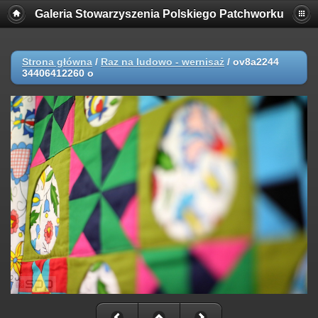
Galeria Stowarzyszenia Polskiego Patchworku
Strona główna
/
Raz na ludowo - wernisaż
/
ov8a2244
34406412260 o