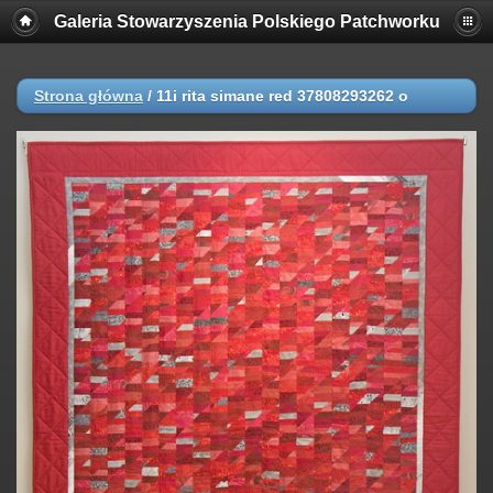
Galeria Stowarzyszenia Polskiego Patchworku
Strona główna
/
11i rita simane red 37808293262 o