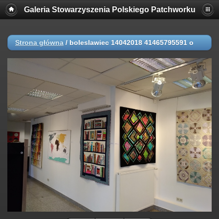
Galeria Stowarzyszenia Polskiego Patchworku
Strona główna
/
boleslawiec 14042018 41465795591 o