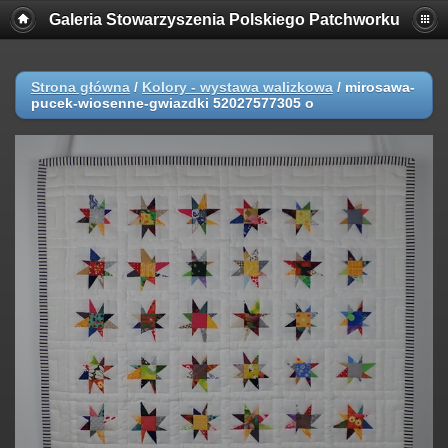
Galeria Stowarzyszenia Polskiego Patchworku
Strona główna
/
Kolory - wystawa walizkowa
/
mirosawa-
pucek-wiosenne-gwiazdki 52027577305 o