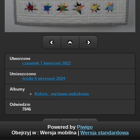
Utworzone
czwartek 7 kwiecień 2022
Umieszczono
środa 4 wrzesień 2024
Albumy
Kolory - wystawa walizkowa
Odwiedzin
7846
Powered by
Piwigo
Obejrzyj w :
Wersja mobilna
|
Wersja standardowa